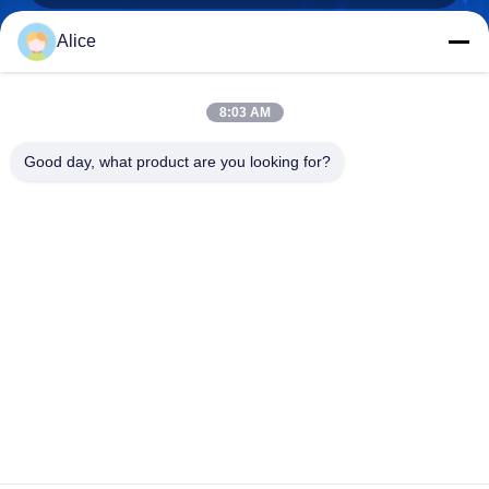
Alice
0086-15914233525
8:03 AM
फ़ोन
Good day, what product are you looking for?
GUANGZHOU DAOYE METAL TRADE
CO., LTD
GUANGZHOU DAOYE METAL TRADE CO., LTD