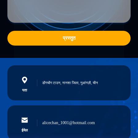
प्रस्तुत
डोंगचोंग टाउन, नानशा जिला, गुआंगज़ौ, चीन
पता
alicechan_1001@hotmail.com
ईमेल