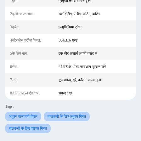
1दृश्य:
प्रकृति का अबाधित दृश्य
2प्रसंस्करण सेवा:
डेकोइलिंग, पंचिंग, कटिंग, कटिंग
3फ्रेम:
एल्युमिनियम ट्रैक
4स्टेनलेस स्टील केबल:
304/316 ग्रेड
5के लिए भाग:
एक चोर अलार्म अपनी पसंद से
6सेवा:
24 घंटे के भीतर समाधान प्रदान करें
7रंग:
दूध सफेद, ग्रे, कॉफी, काला, हरा
8AG3/AG4 एंड कैप:
सफेद / ग्रे
Tags:
अदृश्य बालकनी ग्रिल
बालकनी के लिए अदृश्य ग्रिल
बालकनी के लिए एसएस ग्रिल