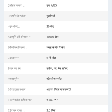
2मॉडल संख्या ::
उप-AG5
3उत्पत्ति के प्लेस:
गुआंगज़ौ
4एमओक्यू::
30 सेट
5आपूर्ति की योग्यता ::
10000 सेट
6पैकेजिंग विवरण ::
चमड़े के बैग पैकिंग
7आकार ::
6 मी लंबा
8तार का रंग:
सफेद, ग्रे, रेत सफेद
9सामग्री::
स्टेनलेस स्टील
10प्रयुक्त स्थान:
अदृश्य ग्रिल बालकनी3
11स्टेनलेस स्टील तार:
#304 7*7
12वायर दीया।:
3.0 मिमी