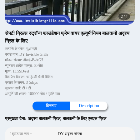
2
/
4
सेफ्टी ग्रिल्स स्ट्रॉन्ग फाउंडेशन फ्रेम वायर एल्युमीनियम बालकनी अदृश्य
ग्रिल के लिए
उत्पत्ति के प्लेस: गुआंगज़ौ
ब्रांड नाम: DY Invisible Grille
मॉडल संख्या: डीवाई-B-AG5
न्यूनतम आदेश मात्रा: 60 सेट
मूल्य: 13.5SD/set
पैकेजिंग विवरण: चमड़े की थैली पैकिंग
प्रसव के समय: 3-5days
भुगतान शर्तें: टी / टी
आपूर्ति की क्षमता: 100000 सेट / प्रति माह
विस्तार
Description
प्रमुखता देना:
अदृश्य बालकनी ग्रिल
,
बालकनी के लिए एसएस ग्रिल
1ब्रांड का नाम ::
DY अदृश्य जंगला