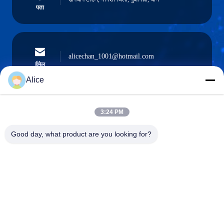
पता
alicechan_1001@hotmail.com
ईमेल
Alice
3:24 PM
0086-15914233525
फ़ोन
Good day, what product are you looking for?
GUANGZHOU DAOYE METAL TRADE
CO., LTD