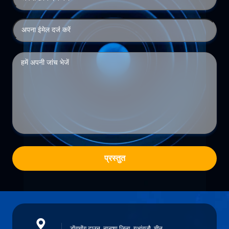
प्रस्तुत
डोंगचोंग टाउन, नानशा जिला, गुआंगज़ौ, चीन