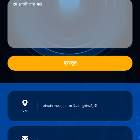
प्रस्तुत
डोंगचोंग टाउन, नानशा जिला, गुआंगज़ौ, चीन
पता