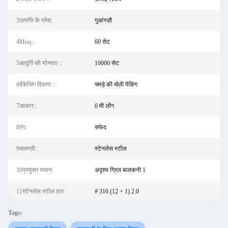
3उत्पत्ति के प्लेस:
गुआंगज़ौ
4Moq::
60 सेट
5आपूर्ति की योग्यता ::
10000 सेट
6पैकेजिंग विवरण ::
चमड़े की थैली पैकिंग
7आकार::
6 मी लोंग
8रंग:
सफेद
9सामग्री::
स्टेनलेस स्टील
10प्रयुक्त स्थान:
अदृश्य ग्रिल बालकनी 1
11स्टेनलेस स्टील तार:
# 316 (12 + 1) 2.0
Tags: