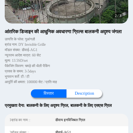
2
/
3
आंतरिक डिजाइन की आधुनिक अवधारणा ग्रिल्स बालकनी अदृश्य जंगला
उत्पत्ति के प्लेस: गुआंगज़ौ
ब्रांड नाम: DY Invisible Grille
मॉडल संख्या: डीवाई-AG1
न्यूनतम आदेश मात्रा: 60 सेट
मूल्य: 13.5SD/set
पैकेजिंग विवरण: चमड़े की थैली पैकिंग
प्रसव के समय: 3-5days
भुगतान शर्तें: टी / टी
आपूर्ति की क्षमता: 100000 सेट / प्रति माह
विस्तार
Description
प्रमुखता देना:
बालकनी के लिए अदृश्य ग्रिल
,
बालकनी के लिए एसएस ग्रिल
1ब्रांड का नाम ::
डीवाय इनविजिबल ग्रिल
2मॉडल संख्या ::
डीवाई-AG1