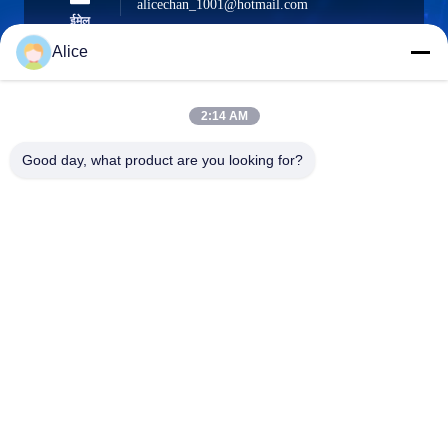
alicechan_1001@hotmail.com
ईमेल
Alice
2:14 AM
0086-15914233525
फ़ोन
Good day, what product are you looking for?
GUANGZHOU DAOYE METAL TRADE
CO., LTD